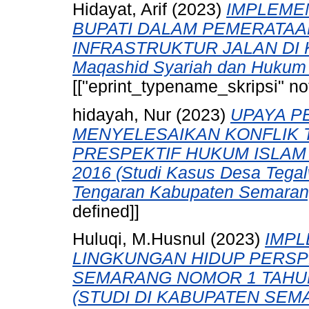
Hidayat, Arif
(2023)
IMPLEME
BUPATI DALAM PEMERATA
INFRASTRUKTUR JALAN DI K
Maqashid Syariah dan Hukum 
[["eprint_typename_skripsi" not
hidayah, Nur
(2023)
UPAYA P
MENYELESAIKAN KONFLIK T
PRESPEKTIF HUKUM ISLAM
2016 (Studi Kasus Desa Tega
Tengaran Kabupaten Semaran
defined]]
Huluqi, M.Husnul
(2023)
IMPL
LINGKUNGAN HIDUP PERSP
SEMARANG NOMOR 1 TAHUN
(STUDI DI KABUPATEN SEM