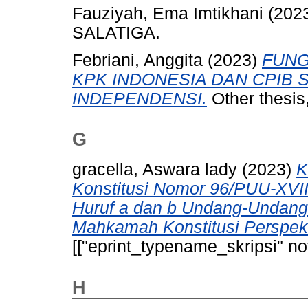
Fauziyah, Ema Imtikhani
(202
SALATIGA.
Febriani, Anggita
(2023)
FUNG
KPK INDONESIA DAN CPIB
INDEPENDENSI.
Other thesis
G
gracella, Aswara lady
(2023)
K
Konstitusi Nomor 96/PUU-XVIII
Huruf a dan b Undang-Undang
Mahkamah Konstitusi Perspektif
[["eprint_typename_skripsi" not
H