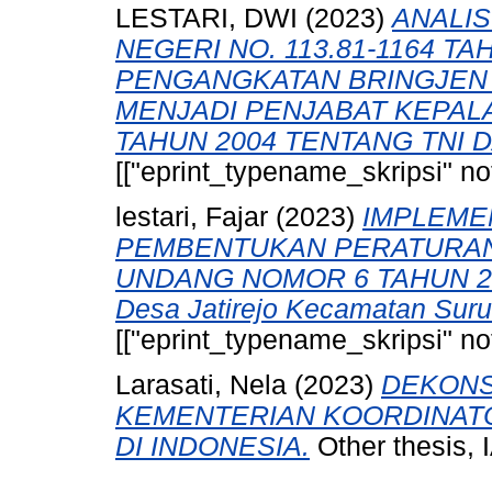
LESTARI, DWI
(2023)
ANALI
NEGERI NO. 113.81-1164 T
PENGANGKATAN BRINGJEN 
MENJADI PENJABAT KEPALA
TAHUN 2004 TENTANG TNI 
[["eprint_typename_skripsi" not
lestari, Fajar
(2023)
IMPLEME
PEMBENTUKAN PERATURAN
UNDANG NOMOR 6 TAHUN 20
Desa Jatirejo Kecamatan Sur
[["eprint_typename_skripsi" not
Larasati, Nela
(2023)
DEKONS
KEMENTERIAN KOORDINAT
DI INDONESIA.
Other thesis,