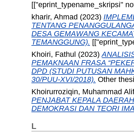
[["eprint_typename_skripsi" not
kharir, Ahmad
(2023)
IMPLEME
TENTANG PENANGGULANGAN
DESA GEMAWANG KECAMA
TEMANGGUNG).
[["eprint_typ
Khoiri, Fathul
(2023)
ANALISI
PEMAKNAAN FRASA “PEKER
DPD (STUDI PUTUSAN MAH
30/PUU-XVI/2018).
Other thes
Khoirurroziqin, Muhammad Ali
PENJABAT KEPALA DAERAH
DEMOKRASI DAN TEORI IM
L