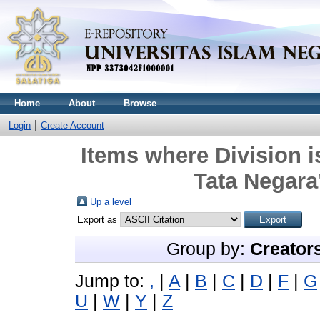
Home
About
Browse
Login
Create Account
Items where Division 
Tata Negara
Up a level
Export as
Group by:
Creator
Jump to:
,
|
A
|
B
|
C
|
D
|
F
|
G
U
|
W
|
Y
|
Z