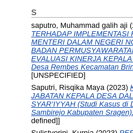
S
saputro, Muhammad galih aji
TERHADAP IMPLEMENTASI P
MENTERI DALAM NEGERI N
BADAN PERMUSYAWARATAN
EVALUASI KINERJA KEPALA D
Desa Rembes Kecamatan Brin
[UNSPECIFIED]
Saputri, Risqika Maya
(2023)
JABATAN KEPALA DESA DA
SYAR’IYYAH (Studi Kasus di
Sambirejo Kabupaten Sragen)
defined]]
Sulistyorini, Kurnia
(2023)
PER