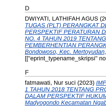
D
DWIYATI, LATHIFAH AGUS
(
TUGAS (PLT) PERANGKAT 
PERSPEKTIF PERATURAN 
NO. 4 TAHUN 2019 TENTA
PEMBERHENTIAN PERANGKAT
Bondowoso, Kec. Mertoyudan,
[["eprint_typename_skripsi" not
F
fatmawati, Nur suci
(2023)
IM
1 TAHUN 2018 TENTANG P
DALAM PERSPEKTIF HUKUM I
Madyogondo Kecamatan Ngabl