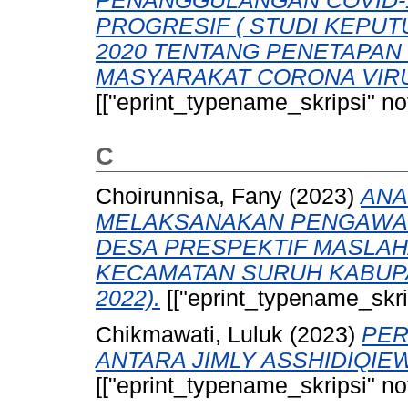
PENANGGULANGAN COVID-
PROGRESIF ( STUDI KEPUT
2020 TENTANG PENETAPAN
MASYARAKAT CORONA VIRUS 
[["eprint_typename_skripsi" not
C
Choirunnisa, Fany
(2023)
ANA
MELAKSANAKAN PENGAWA
DESA PRESPEKTIF MASLAH
KECAMATAN SURUH KABUP
2022).
[["eprint_typename_skrip
Chikmawati, Luluk
(2023)
PER
ANTARA JIMLY ASSHIDIQIE
[["eprint_typename_skripsi" not