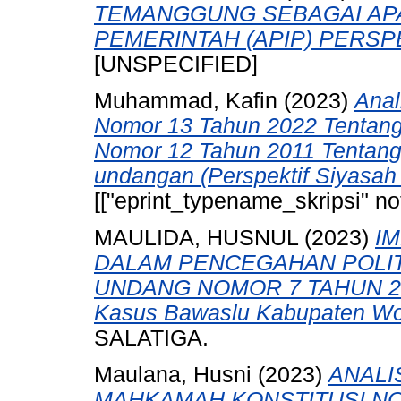
TEMANGGUNG SEBAGAI AP
PEMERINTAH (APIP) PERS
[UNSPECIFIED]
Muhammad, Kafin
(2023)
Ana
Nomor 13 Tahun 2022 Tentan
Nomor 12 Tahun 2011 Tentang
undangan (Perspektif Siyasah 
[["eprint_typename_skripsi" not
MAULIDA, HUSNUL
(2023)
I
DALAM PENCEGAHAN POLIT
UNDANG NOMOR 7 TAHUN 20
Kasus Bawaslu Kabupaten Wo
SALATIGA.
Maulana, Husni
(2023)
ANALI
MAHKAMAH KONSTITUSI NO