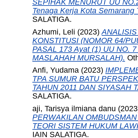
SEPIHAK MENURUT UU NO.2 T
Tenaga Kerja Kota Semarang 
SALATIGA.
Azhumi, Leli
(2023)
ANALISI
KONSTITUSI (NOMOR 64/PU
PASAL 173 Ayat (1) UU NO.
MASLAHAH MURSALAH).
Oth
Anfi, Yudama
(2023)
IMPLEM
TPA SUMUR BATU PERSPEKT
TAHUN 2011 DAN SIYASAH T
SALATIGA.
aji, Tarisya ilmiana danu
(202
PERWAKILAN OMBUDSMAN 
TEORI SISTEM HUKUM LAW
IAIN SALATIGA.