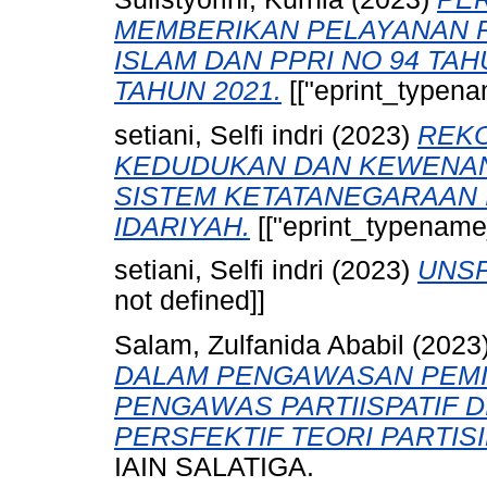
MEMBERIKAN PELAYANAN P
ISLAM DAN PPRI NO 94 TA
TAHUN 2021.
[["eprint_typena
setiani, Selfi indri
(2023)
REKO
KEDUDUKAN DAN KEWENA
SISTEM KETATANEGARAAN 
IDARIYAH.
[["eprint_typename_
setiani, Selfi indri
(2023)
UNSP
not defined]]
Salam, Zulfanida Ababil
(2023
DALAM PENGAWASAN PEMI
PENGAWAS PARTIISPATIF 
PERSFEKTIF TEORI PARTIS
IAIN SALATIGA.