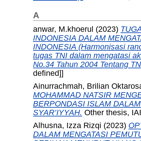
A
anwar, M.khoerul
(2023)
TUGA
INDONESIA DALAM MENGATA
INDONESIA (Harmonisasi ranc
tugas TNI dalam mengatasi a
No.34 Tahun 2004 Tentang TNI
defined]]
Ainurrachmah, Brilian Oktaro
MOHAMMAD NATSIR MENGE
BERPONDASI ISLAM DALAM
SYAR’IYYAH.
Other thesis, I
Alhusna, Izza Rizqi
(2023)
OP
DALAM MENGATASI PEMUTU