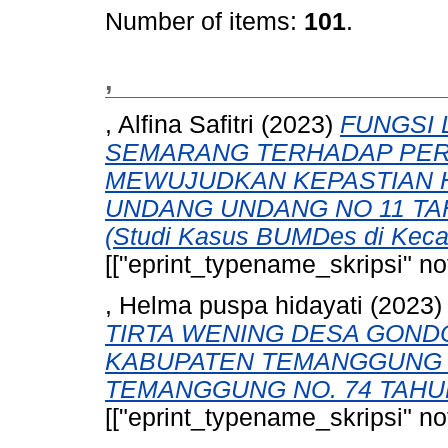
Number of items:
101
.
,
, Alfina Safitri
(2023)
FUNGSI 
SEMARANG TERHADAP PER
MEWUJUDKAN KEPASTIAN 
UNDANG UNDANG NO 11 TAH
(Studi Kasus BUMDes di Keca
[["eprint_typename_skripsi" not
, Helma puspa hidayati
(2023
TIRTA WENING DESA GOND
KABUPATEN TEMANGGUNG 
TEMANGGUNG NO. 74 TAHUN
[["eprint_typename_skripsi" not