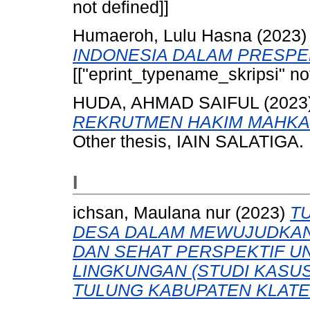
not defined]]
Humaeroh, Lulu Hasna
(2023
INDONESIA DALAM PRESPEK
[["eprint_typename_skripsi" not
HUDA, AHMAD SAIFUL
(2023
REKRUTMEN HAKIM MAHKAM
Other thesis, IAIN SALATIGA.
I
ichsan, Maulana nur
(2023)
T
DESA DALAM MEWUJUDKAN 
DAN SEHAT PERSPEKTIF U
LINGKUNGAN (STUDI KASU
TULUNG KABUPATEN KLATE