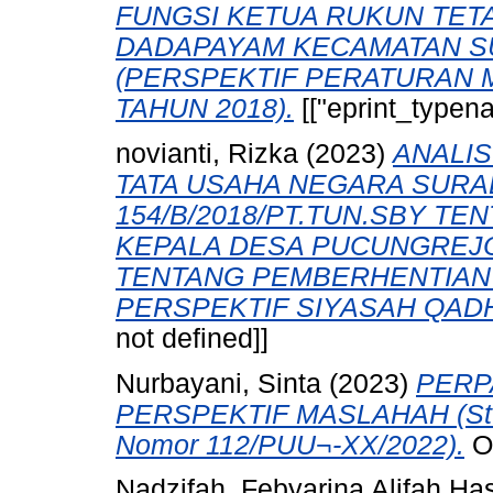
FUNGSI KETUA RUKUN TET
DADAPAYAM KECAMATAN S
(PERSPEKTIF PERATURAN 
TAHUN 2018).
[["eprint_typena
novianti, Rizka
(2023)
ANALIS
TATA USAHA NEGARA SURA
154/B/2018/PT.TUN.SBY T
KEPALA DESA PUCUNGREJO N
TENTANG PEMBERHENTIAN
PERSPEKTIF SIYASAH QAD
not defined]]
Nurbayani, Sinta
(2023)
PERP
PERSPEKTIF MASLAHAH (Stud
Nomor 112/PUU¬-XX/2022).
Ot
Nadzifah, Febyarina Alifah Ha