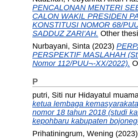
PENCALONAN MENTERI SEB
CALON WAKIL PRESIDEN 
KONSTITUSI NOMOR 68/PUU
SADDUZ ZARI'AH.
Other thes
Nurbayani, Sinta
(2023)
PERP
PERSPEKTIF MASLAHAH (Stud
Nomor 112/PUU¬-XX/2022).
Ot
P
putri, Siti nur Hidayatul mua
ketua lembaga kemasyarakatan 
nomor 18 tahun 2018 (studi k
kepohbaru kabupaten bojonego
Prihatiningrum, Wening
(2023