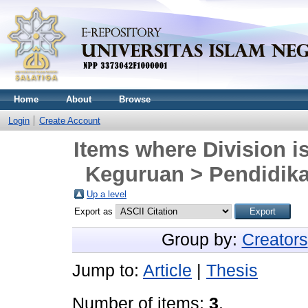
Home
About
Browse
Login
Create Account
Items where Division i
Keguruan > Pendidika
Up a level
Export as
Group by:
Creators
Jump to:
Article
|
Thesis
Number of items:
3
.