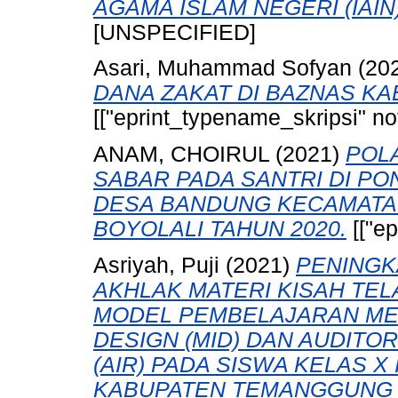
AGAMA ISLAM NEGERI (IAIN)
[UNSPECIFIED]
Asari, Muhammad Sofyan
(20
DANA ZAKAT DI BAZNAS K
[["eprint_typename_skripsi" not
ANAM, CHOIRUL
(2021)
POL
SABAR PADA SANTRI DI P
DESA BANDUNG KECAMAT
BOYOLALI TAHUN 2020.
[["ep
Asriyah, Puji
(2021)
PENINGK
AKHLAK MATERI KISAH TEL
MODEL PEMBELAJARAN ME
DESIGN (MID) DAN AUDITO
(AIR) PADA SISWA KELAS X
KABUPATEN TEMANGGUNG T