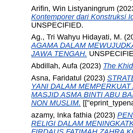
Arifin, Win Listyaningrum
(202
Kontemporer dari Konstruksi Id
UNSPECIFIED.
Ag., Tri Wahyu Hidayati, M.
(2
AGAMA DALAM MEWUJUDKA
JAWA TENGAH.
UNSPECIFIE
Abdillah, Aufa
(2023)
The Khid
Asna, Faridatul
(2023)
STRAT
YANI DALAM MEMPERKUAT 
MASJID ASMA BINTI ABU B
NON MUSLIM.
[["eprint_typen
azamy, Inka fathia
(2023)
PEN
RELIGI DALAM MENINGKAT
FIRDAUS FATIMAH ZAHRA 