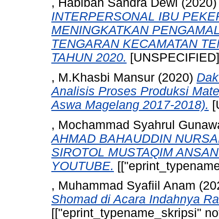
, Habibah Sandra Dewi
(2020
INTERPERSONAL IBU PEKE
MENINGKATKAN PENGAMALA
TENGARAN KECAMATAN T
TAHUN 2020.
[UNSPECIFIED
, M.Khasbi Mansur
(2020)
Dak
Analisis Proses Produksi Mater
Aswa Magelang 2017-2018).
[
, Mochammad Syahrul Guna
AHMAD BAHAUDDIN NURSALI
SIROTOL MUSTAQIM ANSAN
YOUTUBE.
[["eprint_typename_
, Muhammad Syafiil Anam
(20
Shomad di Acara Indahnya R
[["eprint_typename_skripsi" not