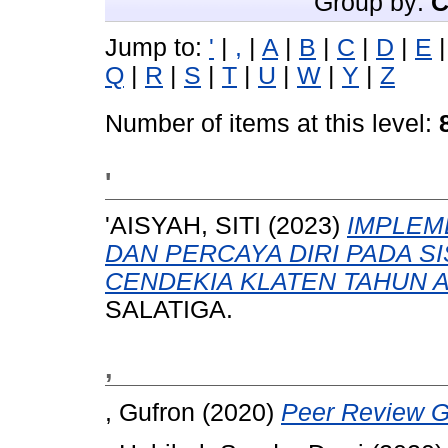
Group by:
C
Jump to:
'
|
,
|
A
|
B
|
C
|
D
|
E
Q
|
R
|
S
|
T
|
U
|
W
|
Y
|
Z
Number of items at this level:
'
'AISYAH, SITI
(2023)
IMPLEM
DAN PERCAYA DIRI PADA S
CENDEKIA KLATEN TAHUN A
SALATIGA.
,
, Gufron
(2020)
Peer Review G