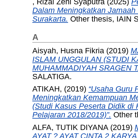
, Rizal Zeni Syaputra
(2025)
P
Dalam Meningkatkan Jamaah H
Surakarta.
Other thesis, IAIN
A
Aisyah, Husna Fikria
(2019)
M
ISLAM UNGGULAN (STUDI K
MUHAMMADIYAH SRAGEN TA
SALATIGA.
ATIKAH,
(2019)
“Usaha Guru 
Meningkatkan Kemampuan Me
(Studi Kasus Peserta Didik d
Pelajaran 2018/2019)”.
Other t
ALFA, TUTIK DIYANA
(2019)
AYAT ? AYAT CINTA 2 KARY