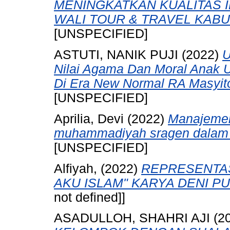
MENINGKATKAN KUALITAS 
WALI TOUR & TRAVEL KAB
[UNSPECIFIED]
ASTUTI, NANIK PUJI
(2022)
U
Nilai Agama Dan Moral Anak U
Di Era New Normal RA Masyito
[UNSPECIFIED]
Aprilia, Devi
(2022)
Manajemen
muhammadiyah sragen dalam m
[UNSPECIFIED]
Alfiyah,
(2022)
REPRESENTAS
AKU ISLAM" KARYA DENI P
not defined]]
ASADULLOH, SHAHRI AJI
(2