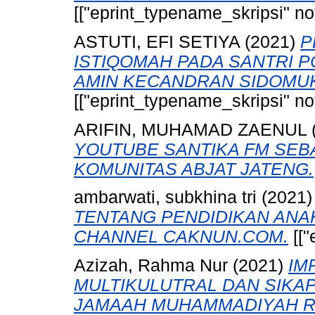
[["eprint_typename_skripsi" not
ASTUTI, EFI SETIYA
(2021)
P
ISTIQOMAH PADA SANTRI 
AMIN KECANDRAN SIDOMUKT
[["eprint_typename_skripsi" not
ARIFIN, MUHAMAD ZAENUL
YOUTUBE SANTIKA FM SEB
KOMUNITAS ABJAT JATENG.
ambarwati, subkhina tri
(2021
TENTANG PENDIDIKAN ANAK
CHANNEL CAKNUN.COM.
[["
Azizah, Rahma Nur
(2021)
IM
MULTIKULUTRAL DAN SIKA
JAMAAH MUHAMMADIYAH R