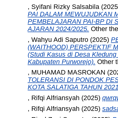
, Syifani Rizky Salsabila
(202
PAI DALAM MEWUJUDKAN M
PEMBELAJARAN PAI-BP DI
AJARAN 2024/2025.
Other the
, Wahyu Adi Saputro
(2025)
P
(WAITHOOD) PERSPEKTIF
(Studi Kasus di Desa Kledun
Kabupaten Purworejo).
Other t
, MUHAMAD MASROKAN
(20
TOLERANSI DI PONDOK PE
KOTA SALATIGA TAHUN 2021
, Rifqi Alfriansyah
(2025)
qwrq
, Rifqi Alfriansyah
(2025)
sads