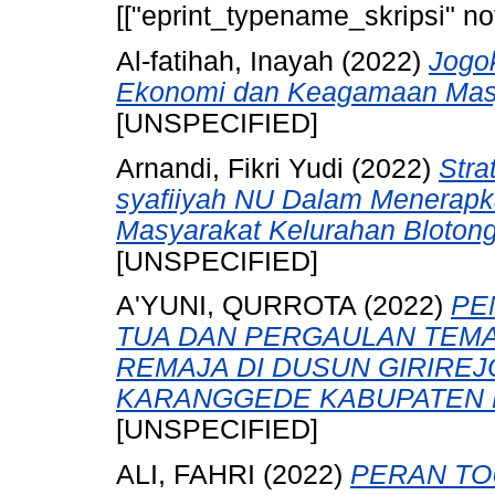
[["eprint_typename_skripsi" not
Al-fatihah, Inayah
(2022)
Jogo
Ekonomi dan Keagamaan Masj
[UNSPECIFIED]
Arnandi, Fikri Yudi
(2022)
Stra
syafiiyah NU Dalam Menerapk
Masyarakat Kelurahan Blotong
[UNSPECIFIED]
A'YUNI, QURROTA
(2022)
PE
TUA DAN PERGAULAN TEM
REMAJA DI DUSUN GIRIRE
KARANGGEDE KABUPATEN B
[UNSPECIFIED]
ALI, FAHRI
(2022)
PERAN TO