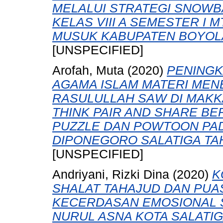
MELALUI STRATEGI SNOWB
KELAS VIII A SEMESTER I 
MUSUK KABUPATEN BOYOLAL
[UNSPECIFIED]
Arofah, Muta
(2020)
PENINGK
AGAMA ISLAM MATERI MEN
RASULULLAH SAW DI MAK
THINK PAIR AND SHARE B
PUZZLE DAN POWTOON PAD
DIPONEGORO SALATIGA TAH
[UNSPECIFIED]
Andriyani, Rizki Dina
(2020)
K
SHALAT TAHAJUD DAN PU
KECERDASAN EMOSIONAL 
NURUL ASNA KOTA SALATIGA