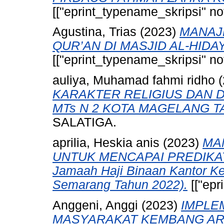
[["eprint_typename_skripsi" not
Agustina, Trias
(2023)
MANAJ
QUR’AN DI MASJID AL-HID
[["eprint_typename_skripsi" not
auliya, Muhamad fahmi ridho
KARAKTER RELIGIUS DAN DI
MTs N 2 KOTA MAGELANG T
SALATIGA.
aprilia, Heskia anis
(2023)
MA
UNTUK MENCAPAI PREDIKAT 
Jamaah Haji Binaan Kantor K
Semarang Tahun 2022).
[["epr
Anggeni, Anggi
(2023)
IMPLE
MASYARAKAT KEMBANG ARU