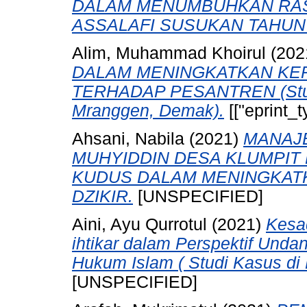
DALAM MENUMBUHKAN RASA
ASSALAFI SUSUKAN TAHUN 
Alim, Muhammad Khoirul
(202
DALAM MENINGKATKAN KE
TERHADAP PESANTREN (Studi 
Mranggen, Demak).
[["eprint_
Ahsani, Nabila
(2021)
MANAJ
MUHYIDDIN DESA KLUMPIT
KUDUS DALAM MENINGKATK
DZIKIR.
[UNSPECIFIED]
Aini, Ayu Qurrotul
(2021)
Kesa
ihtikar dalam Perspektif Und
Hukum Islam ( Studi Kasus di 
[UNSPECIFIED]