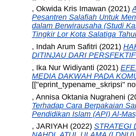
, Okwida Kris Imawan
(2021)
A
Pesantren Salafiah Untuk Men
dalam Berwirausaha (Studi Ka
Tingkir Lor Kota Salatiga Tahu
, Indah Arum Safitri
(2021)
HA
DITINJAU DARI PERSFEKTI
, Ika Nur Widiyanti
(2021)
EFE
MEDIA DAKWAH PADA KOMUN
[["eprint_typename_skripsi" not
, Annisa Oktania Nugraheni
(2
Terhadap Cara Berpakaian San
Pendidikan Islam (API) Al-Mas
, JARIYAH
(2022)
STRATEGI
NAHDL ATUL ULAMA (LDNU