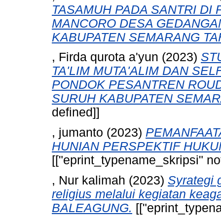
TASAMUH PADA SANTRI DI
MANCORO DESA GEDANGA
KABUPATEN SEMARANG TAH
, Firda qurota a'yun
(2023)
ST
TA'LIM MUTA'ALIM DAN SEL
PONDOK PESANTREN ROUD
SURUH KABUPATEN SEMAR
defined]]
, jumanto
(2023)
PEMANFAAT
HUNIAN PERSPEKTIF HUKUM
[["eprint_typename_skripsi" not
, Nur kalimah
(2023)
Syrategi
religius melalui kegiatan k
BALEAGUNG.
[["eprint_typena