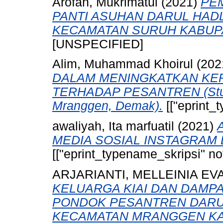
Arofah, Mukrimatul
(2021)
PE
PANTI ASUHAN DARUL HAD
KECAMATAN SURUH KABUPA
[UNSPECIFIED]
Alim, Muhammad Khoirul
(202
DALAM MENINGKATKAN KE
TERHADAP PESANTREN (Studi 
Mranggen, Demak).
[["eprint_
awaliyah, Ita marfuatil
(2021)
MEDIA SOSIAL INSTAGRAM
[["eprint_typename_skripsi" not
ARJARIANTI, MELLEINIA EV
KELUARGA KIAI DAN DAMPA
PONDOK PESANTREN DARU
KECAMATAN MRANGGEN KA